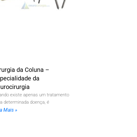
rurgia da Coluna –
pecialidade da
urocirurgia
ando existe apenas um tratamento
ra determinada doença, é
ia Mais »