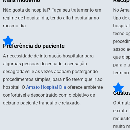
Mais moderno
Recup
Não gosta de hospital? Faça seu tratamento em
No Amato
regime de hospital dia, tendo alta hospitalar no
tipo de 
mesmo dia
hospital
tecnolog
procedi
Preferência do paciente
associa
A necessidade de internação hospitalar para
que disp
algumas pessoas desencadeia sensação
para o 
desagradável e as vezes acabam postergando
término 
procedimentos simples, para não terem que ir ao
hospital. O
Amato Hospital Dia
oferece ambiente
Custos
confortável e descontraído com o objetivo de
deixar o paciente tranquilo e relaxado.
O Amato
enxuta. 
requisit
muito m