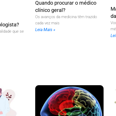
Quando procurar o médico
Ma
clínico geral?
d
Os avanços da medicina têm trazido
Voc
cada vez mais
logista?
mé
Leia Mais »
alidade que se
Le