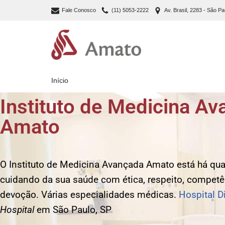
Fale Conosco
(11) 5053-2222
Av. Brasil, 2283 - São Pa
Pular
para
o
conteúdo
Início
Instituto de Medicina A
Amato
O Instituto de Medicina Avançada Amato está há qu
cuidando da sua saúde com ética, respeito, competê
devoção. Várias especialidades médicas.
Hospital D
Hospital
em São Paulo, SP