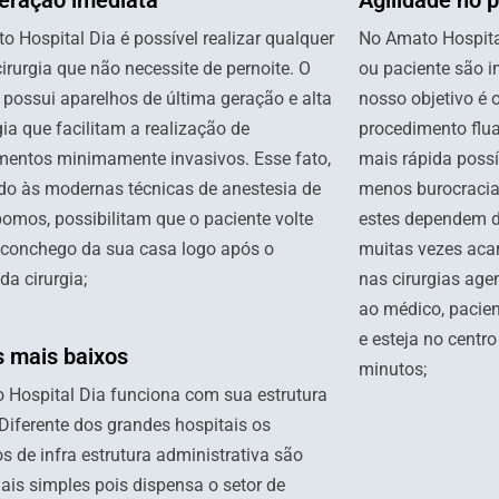
eração imediata
Agilidade no 
 Hospital Dia é possível realizar qualquer
No Amato Hospital
cirurgia que não necessite de pernoite. O
ou paciente são i
 possui aparelhos de última geração e alta
nosso objetivo é 
ia que facilitam a realização de
procedimento flua
mentos minimamente invasivos. Esse fato,
mais rápida possí
do às modernas técnicas de anestesia de
menos burocracia 
omos, possibilitam que o paciente volte
estes dependem de
aconchego da sua casa logo após o
muitas vezes aca
da cirurgia;
nas cirurgias age
ao médico, pacien
e esteja no centr
 mais baixos
minutos;
 Hospital Dia funciona com sua estrutura
Diferente dos grandes hospitais os
os de infra estrutura administrativa são
ais simples pois dispensa o setor de