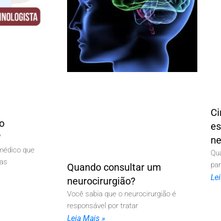
Ci
o
es
?
ne
 médico que
Qu
das
pa
Quando consultar um
Le
neurocirurgião?
Você sabia que o neurocirurgião é
responsável por tratar
Leia Mais »