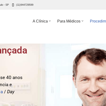
ulo - SP
(11)944729599
A Clínica
Para Médicos
Procedim
vançada
ase 40 anos
ncia e
ia
/
Day